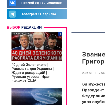
Прямой эфир / Общение
Телеграм / Подписка
ВЫБОР
РЕДАКЦИИ
Звание
Григор
40 дней Зеленского |
Расплата для Украины |
Ждите репараций! |
2025.01.11 17:06
Русская угроза | Иран
накажет США
За мужеств
Президент 
Федерации
указ опубл