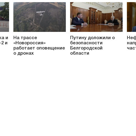
жа и
На трассе
Путину доложили о
Неф
-2 и
«Новороссия»
безопасности
нап
работает оповещение
Белгородской
час
о дронах
области