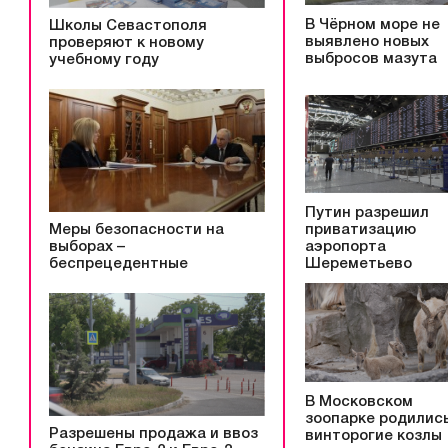
В Чёрном море не
Школы Севастополя
выявлено новых
проверяют к новому
выбросов мазута
учебному году
Путин разрешил
Меры безопасности на
приватизацию
выборах –
аэропорта
беспрецедентные
Шереметьево
В Московском
зоопарке родилис
Разрешены продажа и ввоз
винторогие козлы