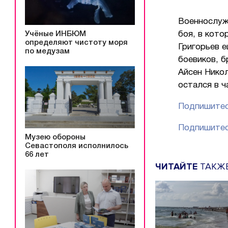
Военнослуж
Учёные ИНБЮМ
боя, в кото
определяют чистоту моря
Григорьев е
по медузам
боевиков, б
Айсен Никол
остался в ч
Подпишитес
Подпишитес
Музею обороны
Севастополя исполнилось
66 лет
ЧИТАЙТЕ
ТАКЖ