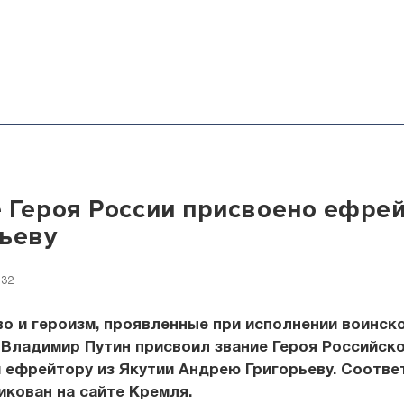
 Героя России присвоено ефре
ьеву
:32
о и героизм, проявленные при исполнении воинско
Владимир Путин присвоил звание Героя Российск
 ефрейтору из Якутии Андрею Григорьеву. Соотв
икован на сайте Кремля.