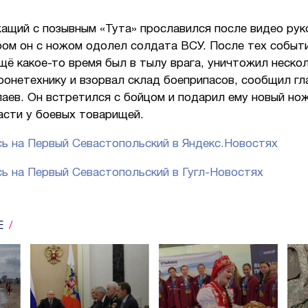
ащий с позывным «Тута» прославился после видео ру
ром он с ножом одолел солдата ВСУ. После тех событ
щё какое-то время был в тылу врага, уничтожил неско
ронетехнику и взорвал склад боеприпасов, сообщил гл
аев. Он встретился с бойцом и подарил ему новый нож
асти у боевых товарищей.
ь на Первый Севастопольский в Яндекс.Новостях
ь на Первый Севастопольский в Гугл-Новостях
Е