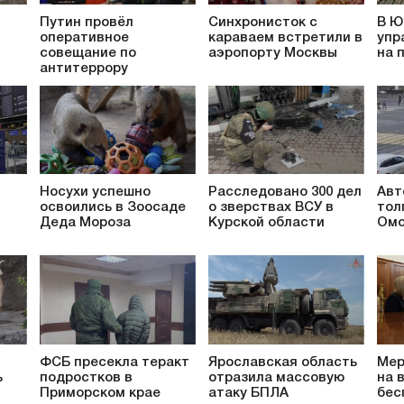
Путин провёл
Синхронисток с
В Ю
оперативное
караваем встретили в
упр
совещание по
аэропорту Москвы
на 
антитеррору
Носухи успешно
Расследовано 300 дел
Авт
освоились в Зоосаде
о зверствах ВСУ в
тол
Деда Мороза
Курской области
Омс
ФСБ пресекла теракт
Ярославская область
Мер
ь
подростков в
отразила массовую
на 
Приморском крае
атаку БПЛА
бес