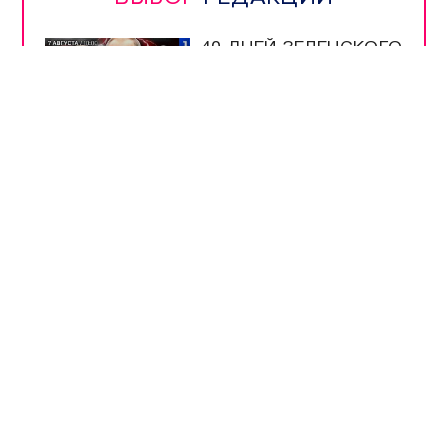
40 ДНЕЙ ЗЕЛЕНСКОГО
| РАСПЛАТА ДЛЯ
УКРАИНЫ | ЖДИТЕ
РЕПАРАЦИЙ! |
РУССКАЯ УГРОЗА |
ИРАН НАКАЖЕТ США
УЧЁНЫЕ ИНБЮМ
ОПРЕДЕЛЯЮТ
ЧИСТОТУ МОРЯ ПО
МЕДУЗАМ
МУЗЕЮ ОБОРОНЫ
СЕВАСТОПОЛЯ
ИСПОЛНИЛОСЬ 66
ЛЕТ
ШКОЛЫ
СЕВАСТОПОЛЯ
ПРОВЕРЯЮТ К