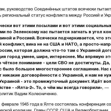
вам, руководство Соединённых штатов всячески пытае
ь региональный статус конфликта между Россией и Укр
чески вот этими посылами и вот этими социальны
и по Зеленскому нас пытается загнать в угол ко
иной и Россией. Всячески подчеркивается, что эт
 конфликт, вина не на США и НАТО, а просто-нап
оссии, которая должна что-то там с Украиной дог
ия город умнее, шире, интереснее. Мы впрямую эт
о чёткое понимание - цели СВО не достигнуты. Да,
с было большое многостороннее соглашение. Нас 
 никакие договорённости с Украиной, и нам не н
Украиной - это промежуточный документ. Идёт во
стве - «Ялта-2». То, о чём мы всегда говорили»
, —
политик Вадим Колесниченко.
 феврале 1945 года в Ялте состоялась конференция с
овской коалиции. Главы СССР, США и Великобритании