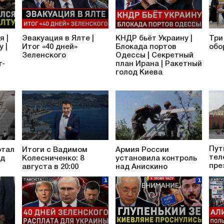
я |
Эвакуация в Ялте |
КНДР бьёт Украину |
Три
 |
Итог «40 дней»
Блокада портов
обо
Зеленского
Одессы | Секретный
т-
план Ирана | Ракетный
голод Киева
Пут
отал
Итоги с Вадимом
Армия России
тел
од
Колесниченко: 8
установила контроль
пре
августа в 20:00
над Анискино