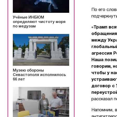
По его сло
подчеркнут
Учёные ИНБЮМ
определяют чистоту моря
по медузам
«Трамп вся
обращениям
между Укра
глобальный
агрессия Р
Наша позиц
говорим, н
Музею обороны
чтобы у на
Севастополя исполнилось
устраивают
66 лет
договор с 
переустрой
рассказал 
Напомним, в
антигитлер