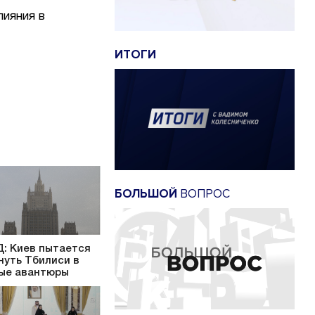
лияния в
ИТОГИ
БОЛЬШОЙ
ВОПРОС
: Киев пытается
нуть Тбилиси в
ые авантюры