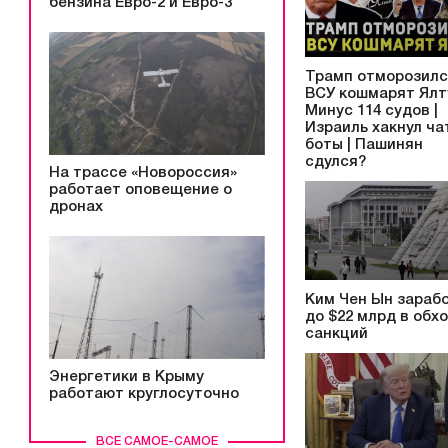
бензина Евро-2 и Евро-3
Трамп отморозилс
ВСУ кошмарят Ялту
Минус 114 судов |
Израиль хакнул ча
боты | Пашинян
сдулся?
На трассе «Новороссия»
работает оповещение о
дронах
Ким Чен Ын зараб
до $22 млрд в обх
санкций
Энергетики в Крыму
работают круглосуточно
ВСЕ САМОЕ-САМОЕ