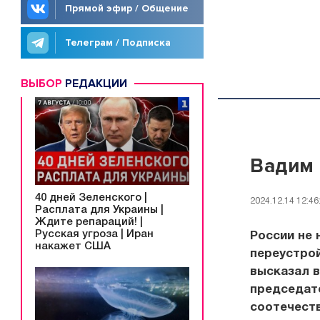
Прямой эфир / Общение
Телеграм / Подписка
ВЫБОР
РЕДАКЦИИ
Вадим 
40 дней Зеленского |
2024.12.14 12:46
Расплата для Украины |
Ждите репараций! |
Русская угроза | Иран
России не 
накажет США
переустрой
высказал в
председат
соотечест