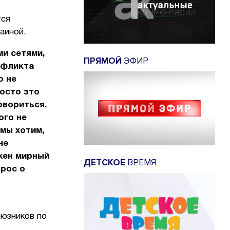
тся
аиной.
ми сетями,
ПРЯМОЙ
ЭФИР
нфликта
о не
росто это
овориться.
ого не
 мы хотим,
не
ужен мирный
ДЕТСКОЕ
ВРЕМЯ
прос о
оюзников по