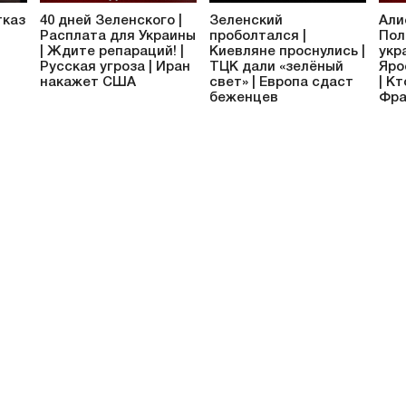
тказ
40 дней Зеленского |
Зеленский
Али
Расплата для Украины
проболтался |
Пол
| Ждите репараций! |
Киевляне проснулись |
укр
Русская угроза | Иран
ТЦК дали «зелёный
Яро
накажет США
свет» | Европа сдаст
| К
беженцев
Фра