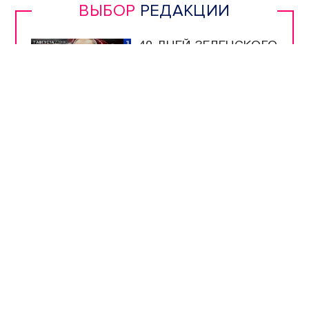
ВЫБОР
РЕДАКЦИИ
40 ДНЕЙ ЗЕЛЕНСКОГО
| РАСПЛАТА ДЛЯ
УКРАИНЫ | ЖДИТЕ
РЕПАРАЦИЙ! |
РУССКАЯ УГРОЗА |
ИРАН НАКАЖЕТ США
УЧЁНЫЕ ИНБЮМ
ОПРЕДЕЛЯЮТ
ЧИСТОТУ МОРЯ ПО
МЕДУЗАМ
МУЗЕЮ ОБОРОНЫ
СЕВАСТОПОЛЯ
ИСПОЛНИЛОСЬ 66
ЛЕТ
ШКОЛЫ
СЕВАСТОПОЛЯ