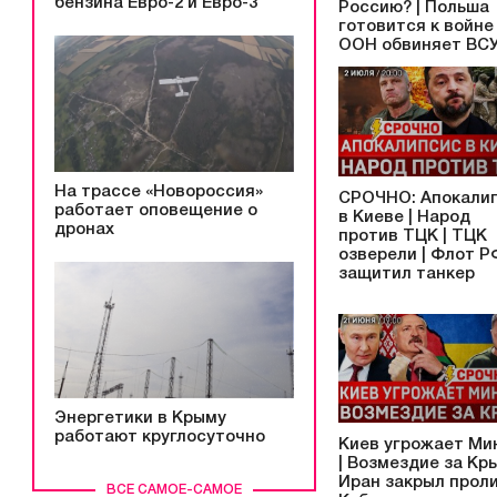
бензина Евро-2 и Евро-3
Россию? | Польша
готовится к войне 
ООН обвиняет ВС
На трассе «Новороссия»
СРОЧНО: Апокали
работает оповещение о
в Киеве | Народ
дронах
против ТЦК | ТЦК
озверели | Флот Р
защитил танкер
Энергетики в Крыму
работают круглосуточно
Киев угрожает Ми
| Возмездие за Кры
Иран закрыл проли
ВСЕ САМОЕ-САМОЕ