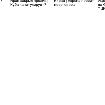
т?
Иран закрыл пролив |
Киева | Европа просит
Укр
Куба капитулирует?
переговоры
на 
ТЦ