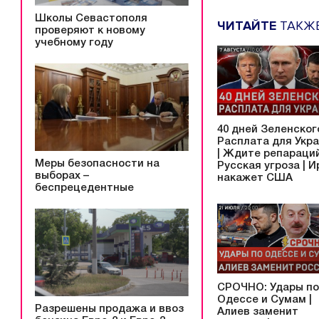
Школы Севастополя
ЧИТАЙТЕ
ТАКЖ
проверяют к новому
учебному году
40 дней Зеленского
Расплата для Укр
| Ждите репараций
Меры безопасности на
Русская угроза | И
выборах –
накажет США
беспрецедентные
СРОЧНО: Удары по
Одессе и Сумам |
Разрешены продажа и ввоз
Алиев заменит