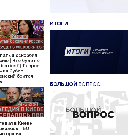
ИТОГИ
патый оскорбил
сию | Что будет с
dberries? | Лавров
жал Рубио |
енский боится
ы
БОЛЬШОЙ
ВОПРОС
гедия в Киеве |
рвалось ПВО |
ин принял