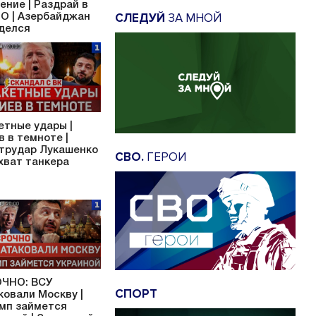
ение | Раздрай в
СЛЕДУЙ
ЗА МНОЙ
О | Азербайджан
делся
етные удары |
в в темноте |
трудар Лукашенко
СВО.
ГЕРОИ
ахват танкера
ЧНО: ВСУ
СПОРТ
ковали Москву |
мп займется