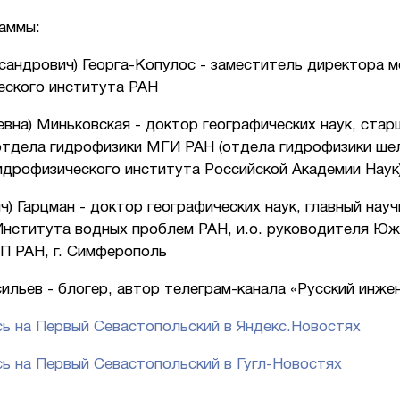
раммы:
сандрович) Георга-Копулос - заместитель директора 
еского института РАН
евна) Миньковская - доктор географических наук, стар
отдела гидрофизики МГИ РАН (отдела гидрофизики ше
идрофизического института Российской Академии Наук
ч) Гарцман - доктор географических наук, главный нау
Института водных проблем РАН, и.о. руководителя Юж
П РАН, г. Симферополь
ильев - блогер, автор телеграм-канала «Русский инже
ь на Первый Севастопольский в Яндекс.Новостях
ь на Первый Севастопольский в Гугл-Новостях