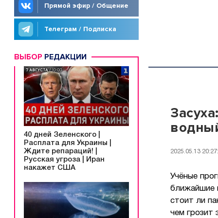
Прямой эфир / Общение
Телеграм / Подписка
ВЫБОР
РЕДАКЦИИ
Засуха
водный
40 дней Зеленского |
Расплата для Украины |
Ждите репараций! |
2025.05.13 20:27
Русская угроза | Иран
накажет США
Учёные про
ближайшие 
стоит ли па
чем грозит 