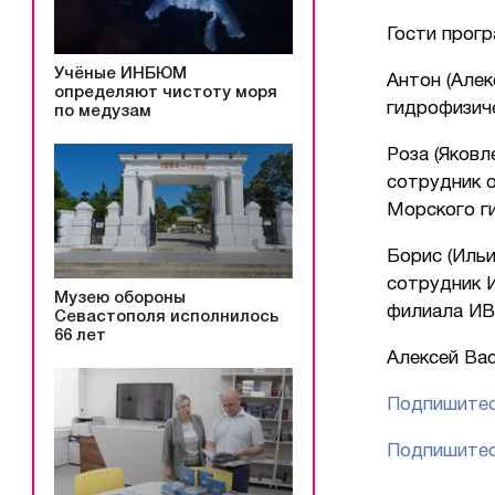
Гости прог
Учёные ИНБЮМ
Антон (Алек
определяют чистоту моря
гидрофизич
по медузам
Роза (Яковл
сотрудник 
Морского г
Борис (Ильи
сотрудник 
Музею обороны
филиала ИВ
Севастополя исполнилось
66 лет
Алексей Вас
Подпишитес
Подпишитес