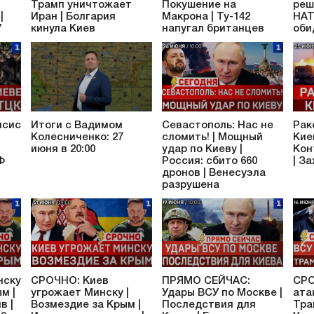
Трамп уничтожает
Покушение на
реш
|
Иран | Болгария
Макрона | Ту-142
НАТ
У
кинула Киев
напугал британцев
оби
псис
Итоги с Вадимом
Севастополь: Нас не
Рак
Колесниченко: 27
сломить! | Мощный
Кие
июня в 20:00
удар по Киеву |
Кон
Ф
Россия: сбито 660
| З
дронов | Венесуэла
разрушена
нску
СРОЧНО: Киев
ПРЯМО СЕЙЧАС:
СРО
м |
угрожает Минску |
Удары ВСУ по Москве |
ата
в |
Возмездие за Крым |
Последствия для
Тра