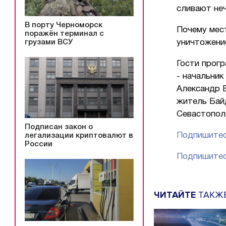
сливают не
В порту Черноморск
Почему мест
поражён терминал с
грузами ВСУ
уничтожени
Гости прогр
- начальни
Александр Б
житель Бай
Севастопол
Подписан закон о
Подпишитес
легализации криптовалют в
России
Подпишитес
ЧИТАЙТЕ
ТАКЖ