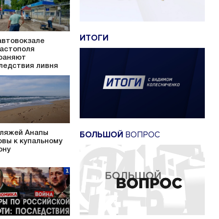
ИТОГИ
автовокзале
астополя
раняют
ледствия ливня
БОЛЬШОЙ
ВОПРОС
пляжей Анапы
овы к купальному
ону