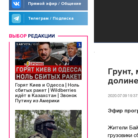
Прямой эфир / Общение
Телеграм / Подписка
ВЫБОР
РЕДАКЦИИ
.
Грунт,
долин
Горят Киев и Одесса | Ноль
сбитых ракет | Wildberries
идёт в Казахстан | Звонок
2020.07.09 19:37
Путину из Америки
Эфир прогр
Жители Бай
грузовики с