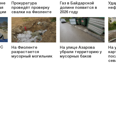
ине
Прокуратура
Газ в Байдарской
Уда
ая
проведёт проверку
долине появится в
неф
ции
свалки на Фиоленте
2026 году
ОС
На Фиоленте
На улице Азарова
На 
разрастается
убрали территорию у
кар
мусорный могильник
мусорных баков
пос
сев