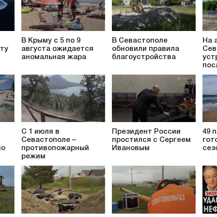
В Крыму с 5 по 9
В Севастополе
На 
ту
августа ожидается
обновили правила
Сев
аномальная жара
благоустройства
уст
пос
С 1 июля в
Президент России
49 
Севастополе –
простился с Сергеем
гот
но
противопожарный
Ивановым
сез
режим