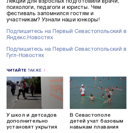
Лекции для взрослых подготовили врачи,
психологи, педагоги и юристы. Чем
фестиваль запомнился гостям и
участникам? Узнали наши юнкоры!
Подпишитесь на Первый Севастопольский в
Яндекс.Новостях
Подпишитесь на Первый Севастопольский в
Гугл-Новостях
ЧИТАЙТЕ
ТАКЖЕ
У школ и детсадов
В Севастополе
дополнительно
детей учат базовым
установят укрытия
навыкам плавания