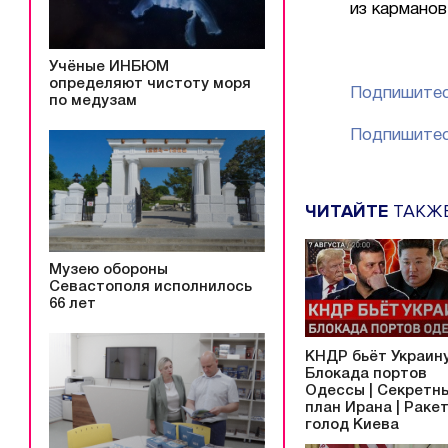
из карманов
Учёные ИНБЮМ
определяют чистоту моря
Подпишитес
по медузам
Подпишитес
ЧИТАЙТЕ
ТАКЖ
Музею обороны
Севастополя исполнилось
66 лет
КНДР бьёт Украину
Блокада портов
Одессы | Секретн
план Ирана | Раке
голод Киева