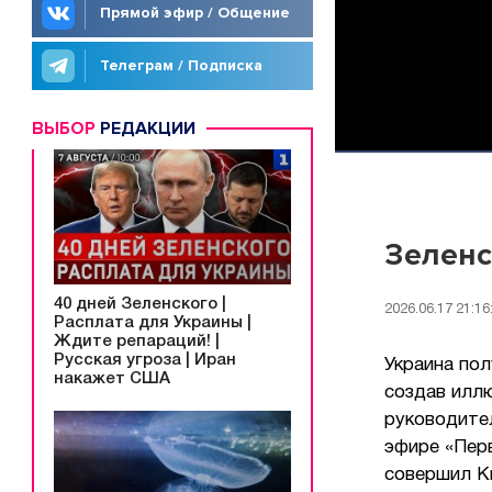
Прямой эфир / Общение
Телеграм / Подписка
ВЫБОР
РЕДАКЦИИ
Зеленс
40 дней Зеленского |
2026.06.17 21:16
Расплата для Украины |
Ждите репараций! |
Русская угроза | Иран
Украина по
накажет США
создав иллю
руководител
эфире «Перв
совершил Ки