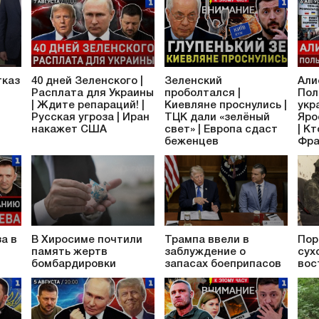
тказ
40 дней Зеленского |
Зеленский
Али
Расплата для Украины
проболтался |
Пол
| Ждите репараций! |
Киевляне проснулись |
укр
Русская угроза | Иран
ТЦК дали «зелёный
Яро
накажет США
свет» | Европа сдаст
| К
беженцев
Фра
а в
В Хиросиме почтили
Трампа ввели в
Пор
память жертв
заблуждение о
сух
бомбардировки
запасах боеприпасов
вос