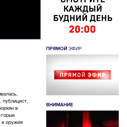
ПРЯМОЙ
ЭФИР
ивалась,
, публицист,
ВНИМАНИЕ
воркян в
оторые
г и оружия