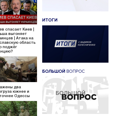
ИТОГИ
ев спасает Киев |
ьша выгоняет
аинцев | Атака на
славскую область
то поджёг
нцию?
БОЛЬШОЙ
ВОПРОС
ажены два
огруза южнее и
точнее Одессы