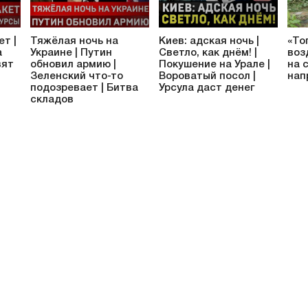
ет |
Тяжёлая ночь на
Киев: адская ночь |
«То
а
Украине | Путин
Светло, как днём! |
воз
вят
обновил армию |
Покушение на Урале |
на 
Зеленский что-то
Вороватый посол |
нап
подозревает | Битва
Урсула даст денег
складов