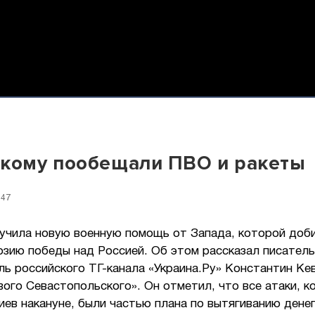
кому пообещали ПВО и ракеты
:47
лучила новую военную помощь от Запада, которой доб
зию победы над Россией. Об этом рассказал писатель
ь российского ТГ-канала «Украина.Ру» Константин Ке
ого Севастопольского». Он отметил, что все атаки, к
ев накануне, были частью плана по вытягиванию дене