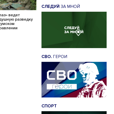
СЛЕДУЙ
ЗА МНОЙ
паз» ведет
душную разведку
сумском
равлении
СВО.
ГЕРОИ
СПОРТ