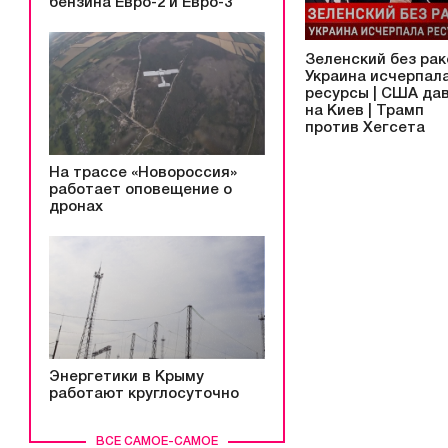
бензина Евро-2 и Евро-3
Зеленский без рак
Украина исчерпал
ресурсы | США да
на Киев | Трамп
против Хегсета
На трассе «Новороссия»
работает оповещение о
дронах
Энергетики в Крыму
работают круглосуточно
ВСЕ САМОЕ-САМОЕ