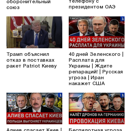
телефону с
оборонительный
президентом ОАЭ
союз
Трамп объяснил
40 дней Зеленского |
отказ в поставках
Расплата для
ракет Patriot Киеву
Украины | Ждите
репараций! | Русская
угроза | Иран
накажет США
Алиев спасает Киев |
Беспилотная угроза