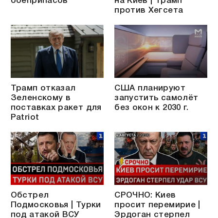
боеприпасов
на Киев | Трамп
против Хегсета
Трамп отказал
США планируют
Зеленскому в
запустить самолёт
поставках ракет для
без окон к 2030 г.
Patriot
Обстрел
СРОЧНО: Киев
Подмосковья | Турки
просит перемирие |
под атакой ВСУ
Эрдоган стерпел