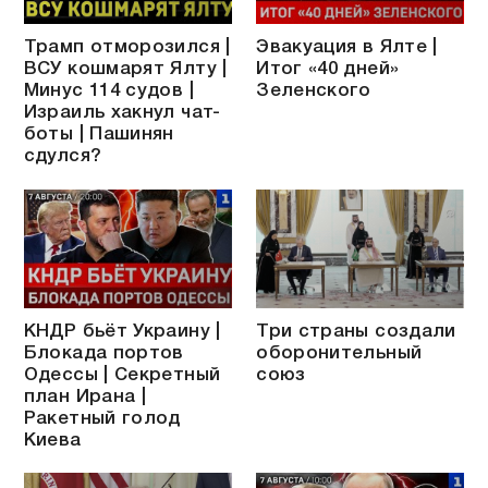
Трамп отморозился |
Эвакуация в Ялте |
ВСУ кошмарят Ялту |
Итог «40 дней»
Минус 114 судов |
Зеленского
Израиль хакнул чат-
боты | Пашинян
сдулся?
КНДР бьёт Украину |
Три страны создали
Блокада портов
оборонительный
Одессы | Секретный
союз
план Ирана |
Ракетный голод
Киева