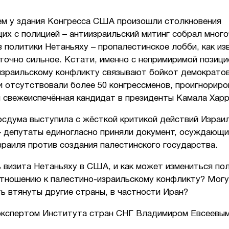
ем у здания Конгресса США произошли столкновения
их с полицией – антиизраильский митинг собрал мног
 политики Нетаньяху – пропалестинское лобби, как изв
очно сильное. Кстати, именно с непримиримой позици
израильскому конфликту связывают бойкот демократов
 отсутствовали более 50 конгрессменов, проигнориро
 свежеиспечённая кандидат в президенты Камала Харр
осдума выступила с жёсткой критикой действий Израи
– депутаты единогласно приняли документ, осуждающи
раиля против создания палестинского государства.
 визита Нетаньяху в США, и как может измениться по
отношению к палестино-израильскому конфликту? Могут
ь втянуты другие страны, в частности Иран?
экспертом Института стран СНГ Владимиром Евсеевым