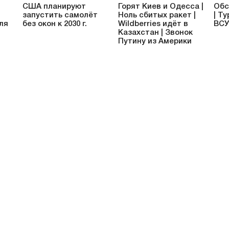
США планируют
Горят Киев и Одесса |
Обс
запустить самолёт
Ноль сбитых ракет |
| Т
ля
без окон к 2030 г.
Wildberries идёт в
ВСУ
Казахстан | Звонок
Путину из Америки