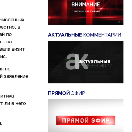
очисленных
естно, в
АКТУАЛЬНЫЕ
КОММЕНТАРИИ
ей по
 – на
вала визит
ис.
ля по
й заявление
ПРЯМОЙ
ЭФИР
литика
 ли в него
.