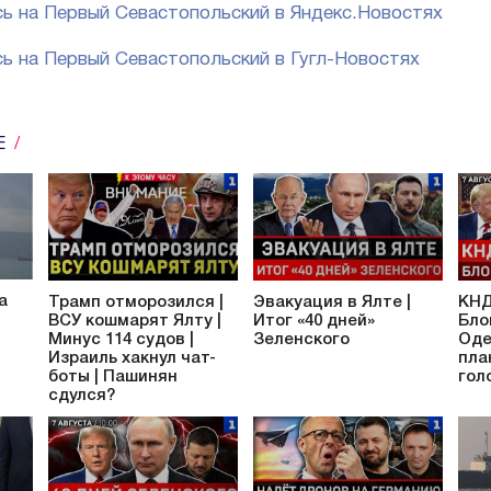
ь на Первый Севастопольский в Яндекс.Новостях
ь на Первый Севастопольский в Гугл-Новостях
Е
а
Трамп отморозился |
Эвакуация в Ялте |
КНД
ВСУ кошмарят Ялту |
Итог «40 дней»
Бло
Минус 114 судов |
Зеленского
Оде
Израиль хакнул чат-
пла
боты | Пашинян
гол
сдулся?