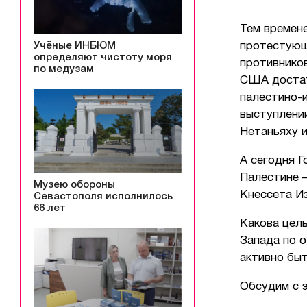
Тем времен
Учёные ИНБЮМ
протестующ
определяют чистоту моря
противников
по медузам
США достат
палестино-
выступлении
Нетаньяху и
А сегодня Г
Палестине 
Музею обороны
Кнессета Из
Севастополя исполнилось
66 лет
Какова цель
Запада по 
активно быт
Обсудим с 