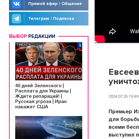
Прямой эфир / Общение
Телеграм / Подписка
ВЫБОР
РЕДАКЦИИ
.
Евсеев
уничт
40 дней Зеленского |
Расплата для Украины |
Ждите репараций! |
2024.07.25 19:49
Русская угроза | Иран
накажет США
Премьер И
для борьб
всеми бесп
выступил п