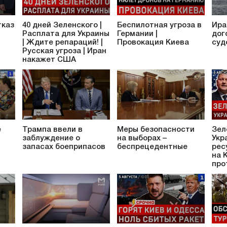
тказ
40 дней Зеленского |
Беспилотная угроза в
Ира
Расплата для Украины
Германии |
дог
| Ждите репараций! |
Провокация Киева
суд
Русская угроза | Иран
накажет США
е
Трампа ввели в
Меры безопасности
Зел
заблуждение о
на выборах –
Укр
запасах боеприпасов
беспрецедентные
рес
на 
про