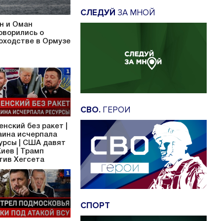
СЛЕДУЙ
ЗА МНОЙ
н и Оман
оворились о
оходстве в Ормузе
СВО.
ГЕРОИ
енский без ракет |
аина исчерпала
урсы | США давят
Киев | Трамп
тив Хегсета
СПОРТ