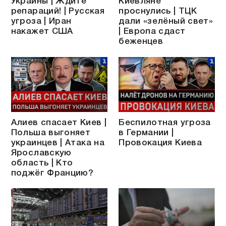
Украины | Ждите
Киевляне
репараций! | Русская
проснулись | ТЦК
угроза | Иран
дали «зелёный свет»
накажет США
| Европа сдаст
беженцев
Алиев спасает Киев |
Беспилотная угроза
Польша выгоняет
в Германии |
украинцев | Атака на
Провокация Киева
Ярославскую
область | Кто
поджёг Францию?