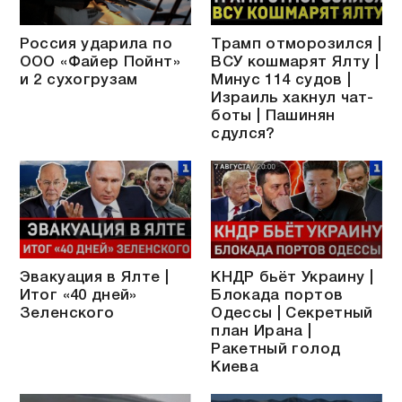
Россия ударила по
Трамп отморозился |
ООО «Файер Пойнт»
ВСУ кошмарят Ялту |
и 2 сухогрузам
Минус 114 судов |
Израиль хакнул чат-
боты | Пашинян
сдулся?
Эвакуация в Ялте |
КНДР бьёт Украину |
Итог «40 дней»
Блокада портов
Зеленского
Одессы | Секретный
план Ирана |
Ракетный голод
Киева