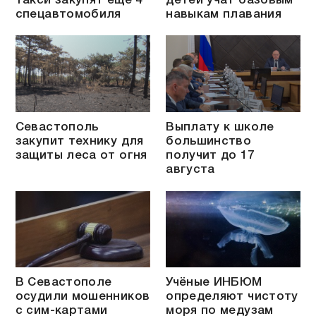
такси закупят ещё 4
детей учат базовым
спецавтомобиля
навыкам плавания
Севастополь
Выплату к школе
закупит технику для
большинство
защиты леса от огня
получит до 17
августа
В Севастополе
Учёные ИНБЮМ
осудили мошенников
определяют чистоту
с сим-картами
моря по медузам