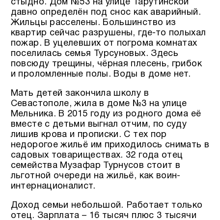
стыдно. Дом №53 на улице Тарутинской
давно определён под снос как аварийный.
Жильцы расселены. Большинство из
квартир сейчас разрушены, где-то полыхал
пожар. В уцелевших от погрома комнатах
поселилась семья Турсуновых. Здесь
повсюду трещины, чёрная плесень, грибок
и проломленные полы. Воды в доме нет.
Мать детей закончила школу в
Севастополе, жила в доме №3 на улице
Мельника. В 2015 году из родного дома её
вместе с детьми выгнал отчим, по суду
лишив крова и прописки. С тех пор
недорогое жильё им приходилось снимать в
садовых товариществах. 32 года отец
семейства Музафар Турнусов стоит в
льготной очереди на жильё, как воин-
интернационалист.
Доход семьи небольшой. Работает только
отец. Зарплата – 16 тысяч плюс 3 тысячи