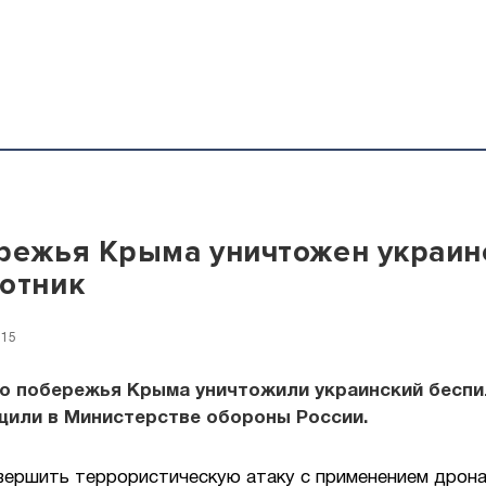
режья Крыма уничтожен украин
отник
:15
го побережья Крыма уничтожили украинский беспи
щили в Министерстве обороны России.
вершить террористическую атаку с применением дрон