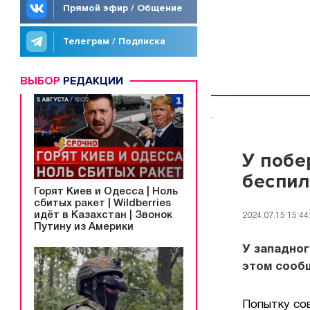
Прямой эфир / Общение
Телеграм / Подписка
ВЫБОР
РЕДАКЦИИ
.
У побе
беспил
Горят Киев и Одесса | Ноль
сбитых ракет | Wildberries
идёт в Казахстан | Звонок
2024.07.15 15:44
Путину из Америки
У западно
этом сооб
Попытку со