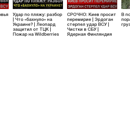
овья
Удар по пляжу: разбор
СРОЧНО: Киев просит
В п
| Что «бахнуло» на
перемирие | Эрдоган
пор
Украине? | Леопард
стерпел удар ВСУ |
гру
защитил от ТЦК |
Чистки в СБУ |
Пожар на Wildberries
Ядерная Финляндия