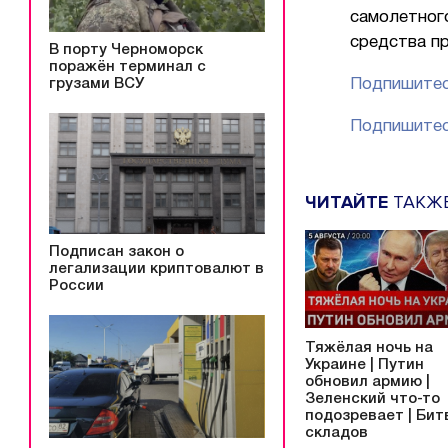
самолетног
средства п
В порту Черноморск
поражён терминал с
грузами ВСУ
Подпишитес
Подпишитес
ЧИТАЙТЕ
ТАКЖ
Подписан закон о
легализации криптовалют в
России
Тяжёлая ночь на
Украине | Путин
обновил армию |
Зеленский что-то
подозревает | Бит
складов