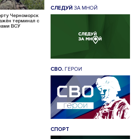
СЛЕДУЙ
ЗА МНОЙ
орту Черноморск
ажён терминал с
зами ВСУ
СВО.
ГЕРОИ
СПОРТ