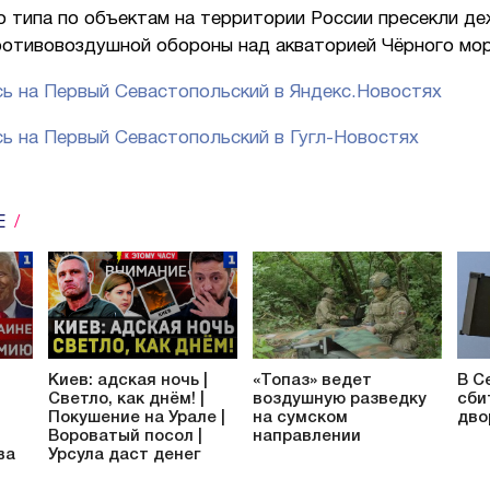
о типа по объектам на территории России пресекли д
ротивовоздушной обороны над акваторией Чёрного мо
ь на Первый Севастопольский в Яндекс.Новостях
ь на Первый Севастопольский в Гугл-Новостях
Е
Киев: адская ночь |
«Топаз» ведет
В С
Светло, как днём! |
воздушную разведку
сби
Покушение на Урале |
на сумском
дво
Вороватый посол |
направлении
ва
Урсула даст денег