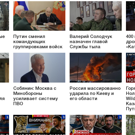
ые
Путин сменил
Валерий Солодчук
400
командующих
назначен главой
дро
группировками войск
Службы тыла
«Ка
Собянин: Москва с
Россия массированно
Гор
Минобороны
ударила по Киеву и
Нол
ля
усиливает систему
его области
Wil
ПВО
Каз
Пут