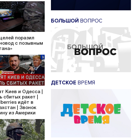
БОЛЬШОЙ
ВОПРОС
 целей поразил
новод с позывным
тана»
ДЕТСКОЕ
ВРЕМЯ
ят Киев и Одесса |
ь сбитых ракет |
dberries идёт в
ахстан | Звонок
ину из Америки