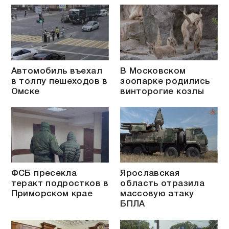
Автомобиль въехал
В Московском
в толпу пешеходов в
зоопарке родились
Омске
винторогие козлы
ФСБ пресекла
Ярославская
теракт подростков в
область отразила
Приморском крае
массовую атаку
БПЛА