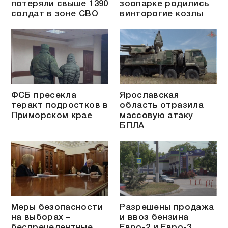
потеряли свыше 1390
зоопарке родились
солдат в зоне СВО
винторогие козлы
ФСБ пресекла
Ярославская
теракт подростков в
область отразила
Приморском крае
массовую атаку
БПЛА
Меры безопасности
Разрешены продажа
на выборах –
и ввоз бензина
беспрецедентные
Евро-2 и Евро-3