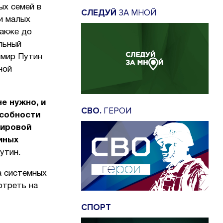
ых семей в
СЛЕДУЙ
ЗА МНОЙ
ки малых
Также до
льный
имир Путин
ной
не нужно, и
СВО.
ГЕРОИ
особности
мировой
иных
утин.
а системных
отреть на
СПОРТ