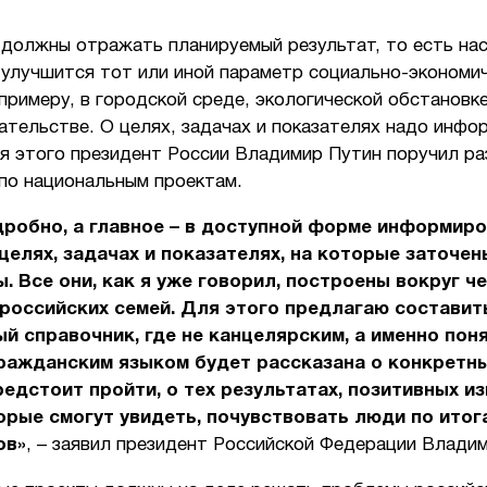
 должны отражать планируемый результат, то есть нас
 улучшится тот или иной параметр социально-экономи
 примеру, в городской среде, экологической обстановке
ательстве. О целях, задачах и показателях надо инфо
ля этого президент России Владимир Путин поручил р
 по национальным проектам.
робно, а главное – в доступной форме информир
целях, задачах и показателях, на которые заточен
. Все они, как я уже говорил, построены вокруг ч
российских семей. Для этого предлагаю составит
й справочник, где не канцелярским, а именно пон
ажданским языком будет рассказана о конкретны
едстоит пройти, о тех результатах, позитивных из
орые смогут увидеть, почувствовать люди по итог
ов»
, – заявил президент Российской Федерации Влади