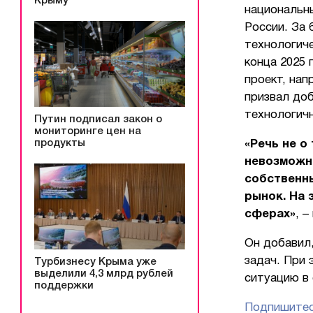
Крыму
национальны
России. За 
технологиче
конца 2025
проект, нап
призвал до
технологичн
Путин подписал закон о
мониторинге цен на
продукты
«Речь не о
невозможн
собственны
рынок. На 
сферах»
, 
Он добавил,
задач. При 
Турбизнесу Крыма уже
выделили 4,3 млрд рублей
ситуацию в 
поддержки
Подпишитес