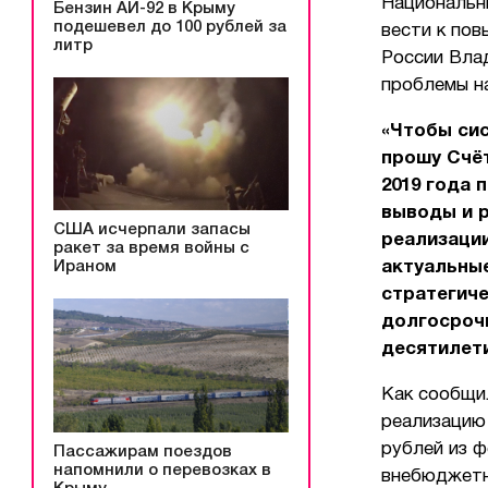
Национальн
Бензин АИ-92 в Крыму
подешевел до 100 рублей за
вести к пов
литр
России Вла
проблемы на
«Чтобы сис
прошу Счё
2019 года 
выводы и р
США исчерпали запасы
реализации
ракет за время войны с
актуальные
Ираном
стратегиче
долгосроч
десятилет
Как сообщи
реализацию
рублей из ф
Пассажирам поездов
напомнили о перевозках в
внебюджетн