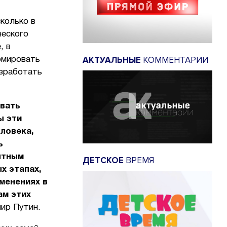
колько в
ческого
, в
АКТУАЛЬНЫЕ
КОММЕНТАРИИ
рмировать
азработать
овать
ы эти
еловека,
ь
ятным
ДЕТСКОЕ
ВРЕМЯ
х этапах,
менениях в
ам этих
мир Путин.