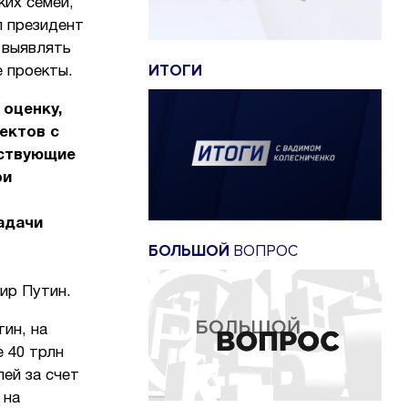
их семей,
л президент
 выявлять
ИТОГИ
е проекты.
 оценку,
ектов с
тствующие
ри
адачи
БОЛЬШОЙ
ВОПРОС
ир Путин.
ин, на
 40 трлн
лей за счет
 на