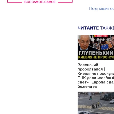
ВСЕ САМОЕ-САМОЕ
Подпишитес
ЧИТАЙТЕ
ТАКЖ
Зеленский
проболтался |
Киевляне проснули
ТЦК дали «зелёны
свет» | Европа сд
беженцев