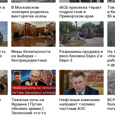
л в
В Московском
ФСБ пресекла теракт
Тов
в
зоопарке родились
подростков в
и К
винторогие козлы
Приморском крае
$5 
сть
Меры безопасности
Разрешены продажа и
На 
ю
на выборах –
ввоз бензина Евро-2 и
«Но
беспрецедентные
Евро-3
раб
о д
о
Тяжёлая ночь на
Нефтяные компании
ВСУ
Украине | Путин
направят топливо
бол
обновил армию |
частным АЗС
пог
Зеленский что-то