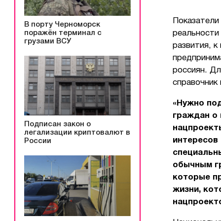
Показатели
В порту Черноморск
поражён терминал с
реальности
грузами ВСУ
развития, к
предприним
россиян. Д
справочник
«Нужно под
граждан о 
Подписан закон о
нацпроекты
легализации криптовалют в
интересов 
России
специальны
обычным гр
которые пр
жизни, кот
нацпроект