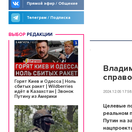
Прямой эфир / Общение
Телеграм / Подписка
ВЫБОР
РЕДАКЦИИ
.
Владим
справо
Горят Киев и Одесса | Ноль
сбитых ракет | Wildberries
идёт в Казахстан | Звонок
2024.12.05 17:58
Путину из Америки
Целевые п
реальном п
Путин на з
нацпроекта