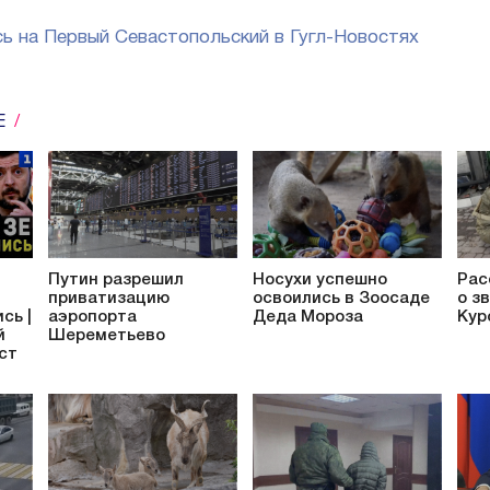
ь на Первый Севастопольский в Гугл-Новостях
Е
Путин разрешил
Носухи успешно
Рас
приватизацию
освоились в Зоосаде
о з
сь |
аэропорта
Деда Мороза
Кур
й
Шереметьево
аст