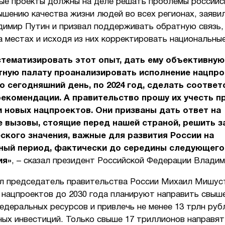
ые проекты должны на деле решать проблемы российск
ышению качества жизни людей во всех регионах, заяви
димир Путин и призвал поддерживать обратную связь,
 местах и исходя из них корректировать национальны
тематизировать этот опыт, дать ему объективную
тную палату проанализировать исполнение нацпро
по сегодняшний день, по 2024 год, сделать соотве
екомендации. А правительство прошу их учесть п
 новых нацпроектов. Они призваны дать ответ на
 вызовы, стоящие перед нашей страной, решить з
ского значения, важные для развития России на
ный период, фактически до середины следующего
ия»
, – сказал президент Российской Федерации Владим
л председатель правительства России Михаил Мишуст
 нацпроектов до 2030 года планируют направить свыше
едеральных ресурсов и привлечь не менее 13 трлн руб
ых инвестиций. Только свыше 17 триллионов направят