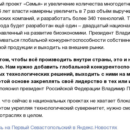
й проект «Семья» и увеличение количества многодетн
6 лет власти намерены увеличить в 7 раз объём выруч
ских компаний, и разработать более 340 технологий. 
 года будет разработан ещё один – двадцатый национа
равленный на развитие биоэкономики. Президент Влад
биваться глобальной конкурентоспособности собствен
ой продукции и выходить на внешние рынки.
 том, чтобы всё производить внутри страны, это и 
о. Нам нужно добавить глобальной конкурентосп
х технологических решений, выходить с ними на 
этой основе закреплять своё лидерство в тех или 
– пояснил президент Российской Федерации Владимир П
 что сейчас в национальных проектах не хватает блок
этом укрепляя технологический суверенитет, нужно см
отраслях в целом.
ь на Первый Севастопольский в Яндекс.Новостях