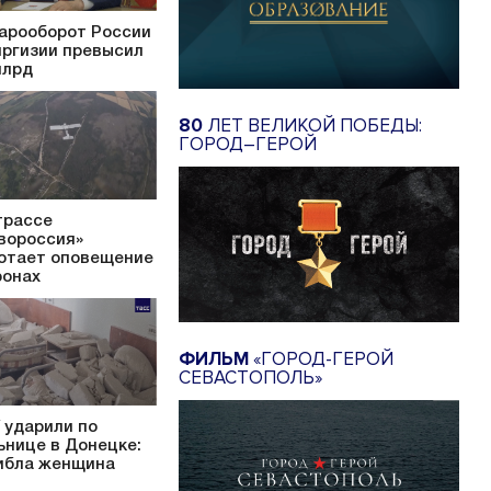
арооборот России
иргизии превысил
млрд
80
ЛЕТ ВЕЛИКОЙ ПОБЕДЫ:
ГОРОД–ГЕРОЙ
трассе
вороссия»
отает оповещение
ронах
ФИЛЬМ
«ГОРОД-ГЕРОЙ
СЕВАСТОПОЛЬ»
 ударили по
ьнице в Донецке:
ибла женщина