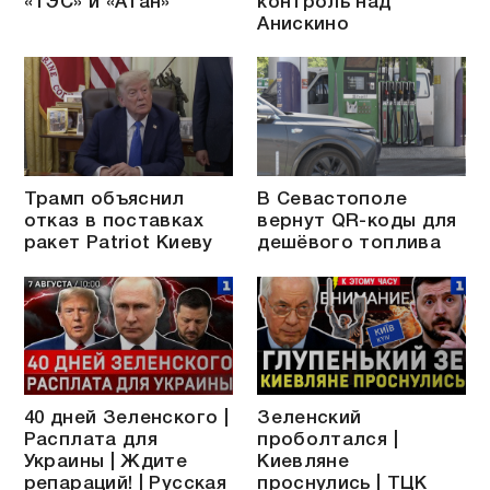
«ТЭС» и «Атан»
контроль над
Анискино
Трамп объяснил
В Севастополе
отказ в поставках
вернут QR-коды для
ракет Patriot Киеву
дешёвого топлива
40 дней Зеленского |
Зеленский
Расплата для
проболтался |
Украины | Ждите
Киевляне
репараций! | Русская
проснулись | ТЦК