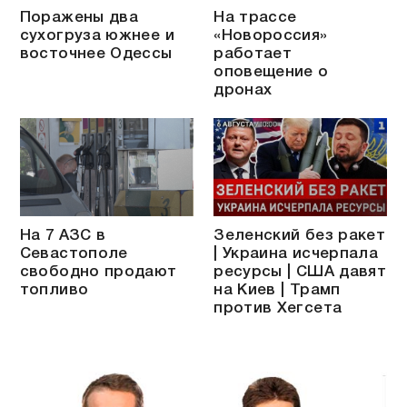
Поражены два
На трассе
сухогруза южнее и
«Новороссия»
восточнее Одессы
работает
оповещение о
дронах
На 7 АЗС в
Зеленский без ракет
Севастополе
| Украина исчерпала
свободно продают
ресурсы | США давят
топливо
на Киев | Трамп
против Хегсета