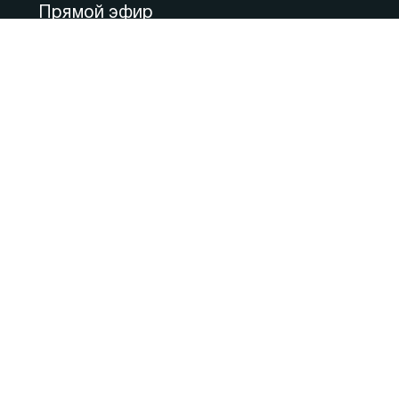
Прямой эфир
Медицина
Культура
Федеральное значение
Актуальные комментарии
Образование
80 ЛЕТ ВЕЛИКОЙ ПОБЕДЫ: Город–
Герой
Ожившая история Героев Победы
Фильм «Осаждённые»
Фильм «Город-Герой Севастополь»
80 лет освобождения Севастополя