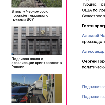
Турцию. Тра
США по Ира
В порту Черноморск
поражён терминал с
Севастопол
грузами ВСУ
Гости прог
Алексей Ч
производств
Александр
Подписан закон о
Сергей Го
легализации криптовалют в
России
политически
Подпишитес
Подпишитес