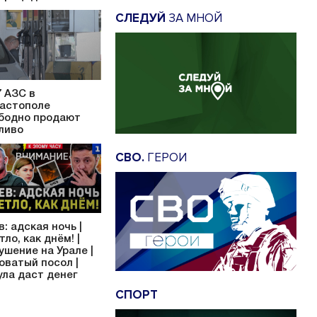
СЛЕДУЙ
ЗА МНОЙ
7 АЗС в
астополе
бодно продают
ливо
СВО.
ГЕРОИ
в: адская ночь |
тло, как днём! |
ушение на Урале |
оватый посол |
ула даст денег
СПОРТ