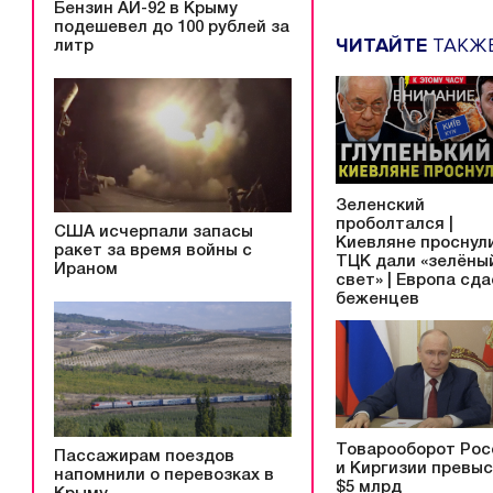
Бензин АИ-92 в Крыму
подешевел до 100 рублей за
ЧИТАЙТЕ
ТАКЖ
литр
Зеленский
проболтался |
США исчерпали запасы
Киевляне проснули
ракет за время войны с
ТЦК дали «зелёны
Ираном
свет» | Европа сд
беженцев
Товарооборот Рос
Пассажирам поездов
и Киргизии превы
напомнили о перевозках в
$5 млрд