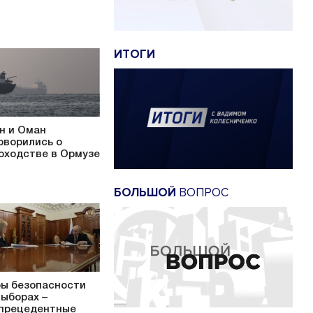
ИТОГИ
н и Оман
оворились о
оходстве в Ормузе
БОЛЬШОЙ
ВОПРОС
ы безопасности
выборах –
прецедентные