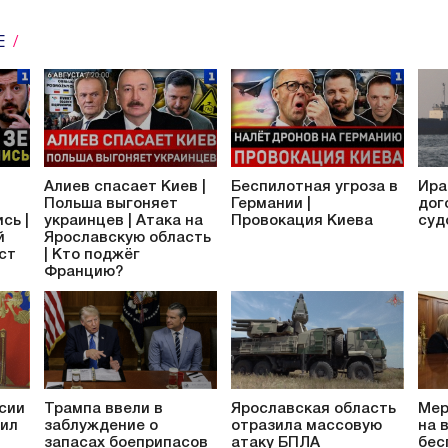
Е
Алиев спасает Киев |
Беспилотная угроза в
Ира
Польша выгоняет
Германии |
дог
сь |
украинцев | Атака на
Провокация Киева
суд
й
Ярославскую область
аст
| Кто поджёг
Францию?
сии
Трампа ввели в
Ярославская область
Мер
сил
заблуждение о
отразила массовую
на 
запасах боеприпасов
атаку БПЛА
бес