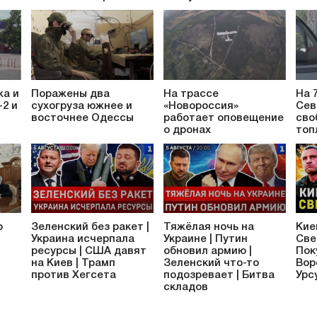
жа и
Поражены два
На трассе
На 
-2 и
сухогруза южнее и
«Новороссия»
Сев
восточнее Одессы
работает оповещение
сво
о дронах
топ
о
Зеленский без ракет |
Тяжёлая ночь на
Кие
Украина исчерпала
Украине | Путин
Све
ресурсы | США давят
обновил армию |
Пок
на Киев | Трамп
Зеленский что-то
Вор
против Хегсета
подозревает | Битва
Урс
складов