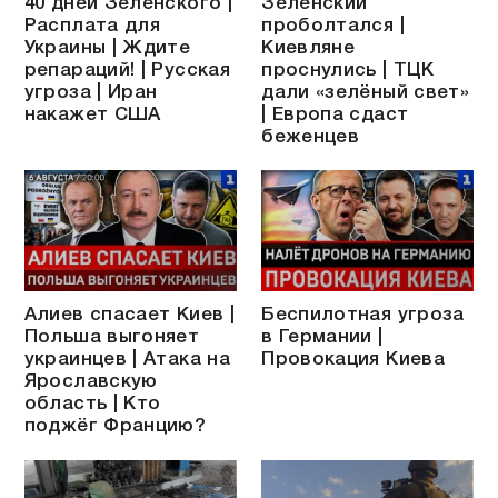
40 дней Зеленского |
Зеленский
Расплата для
проболтался |
Украины | Ждите
Киевляне
репараций! | Русская
проснулись | ТЦК
угроза | Иран
дали «зелёный свет»
накажет США
| Европа сдаст
беженцев
Алиев спасает Киев |
Беспилотная угроза
Польша выгоняет
в Германии |
украинцев | Атака на
Провокация Киева
Ярославскую
область | Кто
поджёг Францию?