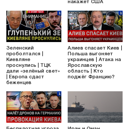
накажет США
Зеленский
Алиев спасает Киев |
проболтался |
Польша выгоняет
Киевляне
украинцев | Атака на
проснулись | ТЦК
Ярославскую
дали «зелёный свет»
область | Кто
| Европа сдаст
поджёг Францию?
беженцев
Беспилотная угроза
Иран и Оман