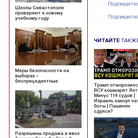
Подпишитес
Школы Севастополя
проверяют к новому
Подпишитес
учебному году
ЧИТАЙТЕ
ТАКЖ
Меры безопасности на
выборах –
беспрецедентные
Трамп отморозилс
ВСУ кошмарят Ялту
Минус 114 судов |
Израиль хакнул ча
боты | Пашинян
сдулся?
Разрешены продажа и ввоз