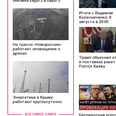
бензина Евро-2 и Евро-3
Итоги с Вадимом
Колесниченко: 8
августа в 20:00
На трассе «Новороссия»
работает оповещение о
дронах
Трамп объяснил о
в поставках ракет
Patriot Киеву
Энергетики в Крыму
работают круглосуточно
ВСЕ САМОЕ-САМОЕ
Беспилотная угроз