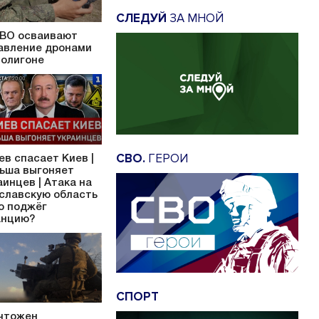
СЛЕДУЙ
ЗА МНОЙ
ВО осваивают
авление дронами
полигоне
СВО.
ГЕРОИ
ев спасает Киев |
ьша выгоняет
аинцев | Атака на
славскую область
то поджёг
нцию?
СПОРТ
чтожен