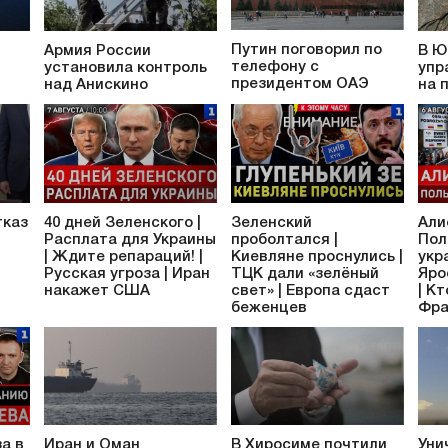
Путин поговорил по
Армия России
В Ю
телефону с
установила контроль
упр
президентом ОАЭ
над Анискино
на 
тказ
40 дней Зеленского |
Зеленский
Али
Расплата для Украины
проболтался |
Пол
| Ждите репараций! |
Киевляне проснулись |
укр
Русская угроза | Иран
ТЦК дали «зелёный
Яро
накажет США
свет» | Европа сдаст
| К
беженцев
Фра
а в
Иран и Оман
В Хиросиме почтили
Уни