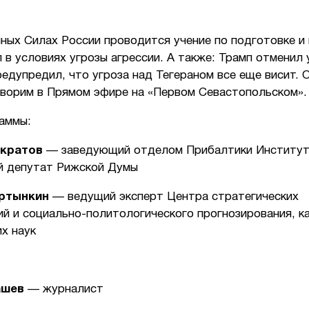
ных Силах России проводится учение по подготовке и
 в условиях угрозы агрессии. А также: Трамп отменил 
редупредил, что угроза над Тегераном все еще висит. 
оворим в Прямом эфире на «Первом Севастопольском»
раммы:
нкратов
— заведующий отделом Прибалтики Институт
й депутат Рижской Думы
ртынкин
— ведущий эксперт Центра стратегических
ий и социально-политологического прогнозирования, к
их наук
ашев
— журналист