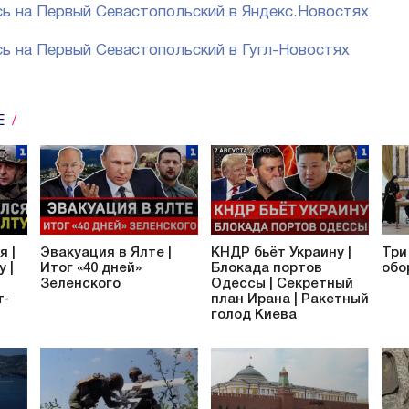
ь на Первый Севастопольский в Яндекс.Новостях
ь на Первый Севастопольский в Гугл-Новостях
Е
я |
Эвакуация в Ялте |
КНДР бьёт Украину |
Три
 |
Итог «40 дней»
Блокада портов
обо
Зеленского
Одессы | Секретный
т-
план Ирана | Ракетный
голод Киева