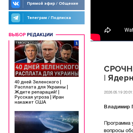
Прямой эфир / Общение
Телеграм / Подписка
ВЫБОР
РЕДАКЦИИ
СРОЧНО
| Ядер
40 дней Зеленского |
Расплата для Украины |
Ждите репараций! |
2026.05.19 20:01
Русская угроза | Иран
накажет США
Владимир П
Программа у
вопросы обс