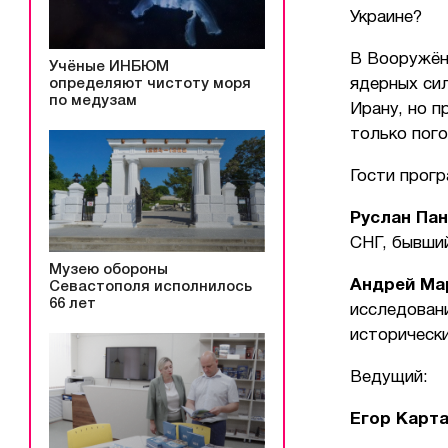
Украине?
В Вооружён
Учёные ИНБЮМ
определяют чистоту моря
ядерных сил
по медузам
Ирану, но п
только пог
Гости прог
Руслан Па
СНГ, бывши
Музею обороны
Андрей Ма
Севастополя исполнилось
66 лет
исследован
историческ
Ведущий:
Егор Карт