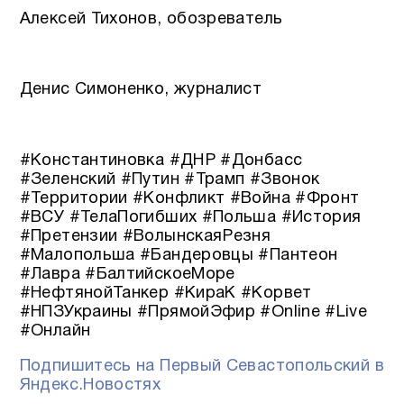
Алексей Тихонов, обозреватель
Денис Симоненко, журналист
#Константиновка #ДНР #Донбасс
#Зеленский #Путин #Трамп #Звонок
#Территории #Конфликт #Война #Фронт
#ВСУ #ТелаПогибших #Польша #История
#Претензии #ВолынскаяРезня
#Малопольша #Бандеровцы #Пантеон
#Лавра #БалтийскоеМоре
#НефтянойТанкер #КираК #Корвет
#НПЗУкраины #ПрямойЭфир #Online #Live
#Онлайн
Подпишитесь на Первый Севастопольский в
Яндекс.Новостях