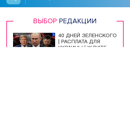
ВЫБОР
РЕДАКЦИИ
40 ДНЕЙ ЗЕЛЕНСКОГО
| РАСПЛАТА ДЛЯ
УКРАИНЫ | ЖДИТЕ
РЕПАРАЦИЙ! |
РУССКАЯ УГРОЗА |
ИРАН НАКАЖЕТ США
УЧЁНЫЕ ИНБЮМ
ОПРЕДЕЛЯЮТ
ЧИСТОТУ МОРЯ ПО
МЕДУЗАМ
МУЗЕЮ ОБОРОНЫ
СЕВАСТОПОЛЯ
ИСПОЛНИЛОСЬ 66
ЛЕТ