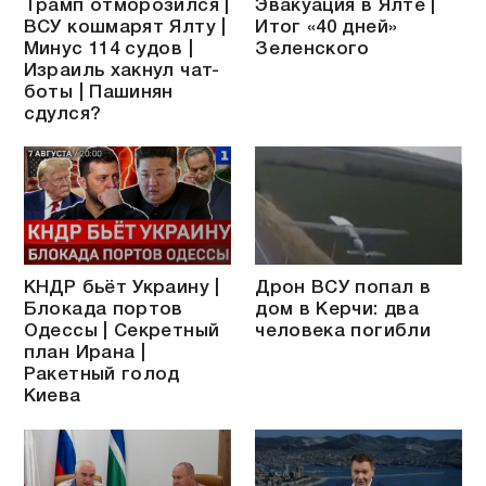
Трамп отморозился |
Эвакуация в Ялте |
ВСУ кошмарят Ялту |
Итог «40 дней»
Минус 114 судов |
Зеленского
Израиль хакнул чат-
боты | Пашинян
сдулся?
КНДР бьёт Украину |
Дрон ВСУ попал в
Блокада портов
дом в Керчи: два
Одессы | Секретный
человека погибли
план Ирана |
Ракетный голод
Киева