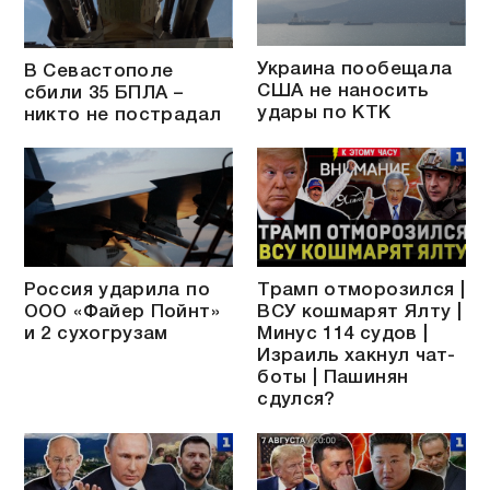
Украина пообещала
В Севастополе
США не наносить
сбили 35 БПЛА –
удары по КТК
никто не пострадал
Россия ударила по
Трамп отморозился |
ООО «Файер Пойнт»
ВСУ кошмарят Ялту |
и 2 сухогрузам
Минус 114 судов |
Израиль хакнул чат-
боты | Пашинян
сдулся?