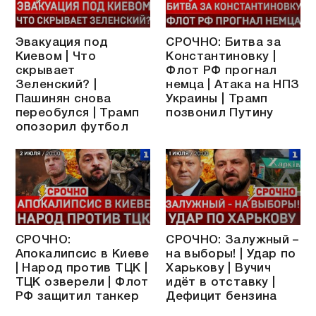
Эвакуация под
СРОЧНО: Битва за
Киевом | Что
Константиновку |
скрывает
Флот РФ прогнал
Зеленский? |
немца | Атака на НПЗ
Пашинян снова
Украины | Трамп
переобулся | Трамп
позвонил Путину
опозорил футбол
СРОЧНО:
СРОЧНО: Залужный –
Апокалипсис в Киеве
на выборы! | Удар по
| Народ против ТЦК |
Харькову | Вучич
ТЦК озверели | Флот
идёт в отставку |
РФ защитил танкер
Дефицит бензина