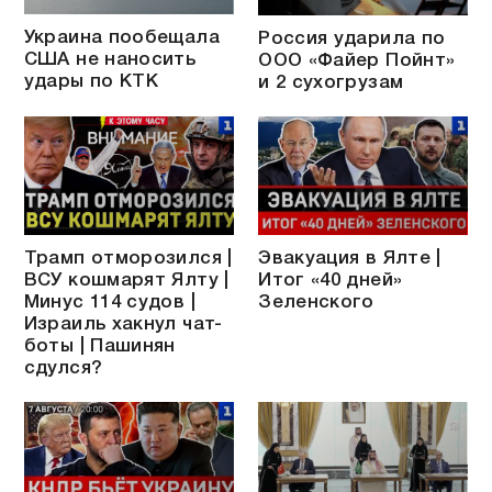
Украина пообещала
Россия ударила по
США не наносить
ООО «Файер Пойнт»
удары по КТК
и 2 сухогрузам
Трамп отморозился |
Эвакуация в Ялте |
ВСУ кошмарят Ялту |
Итог «40 дней»
Минус 114 судов |
Зеленского
Израиль хакнул чат-
боты | Пашинян
сдулся?