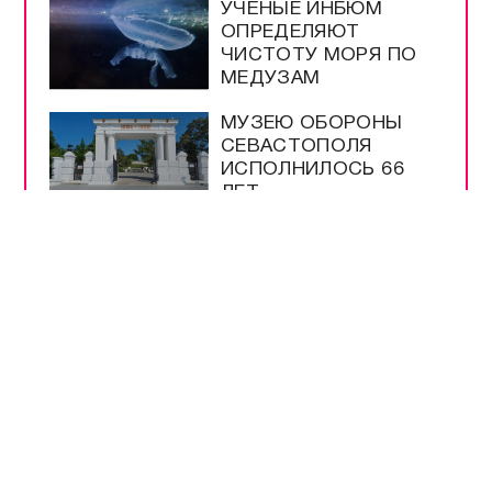
УЧЁНЫЕ ИНБЮМ
ОПРЕДЕЛЯЮТ
ЧИСТОТУ МОРЯ ПО
МЕДУЗАМ
МУЗЕЮ ОБОРОНЫ
СЕВАСТОПОЛЯ
ИСПОЛНИЛОСЬ 66
ЛЕТ
ШКОЛЫ
СЕВАСТОПОЛЯ
ПРОВЕРЯЮТ К
НОВОМУ УЧЕБНОМУ
ГОДУ
МЕРЫ
БЕЗОПАСНОСТИ НА
ВЫБОРАХ –
БЕСПРЕЦЕДЕНТНЫЕ
РАЗРЕШЕНЫ