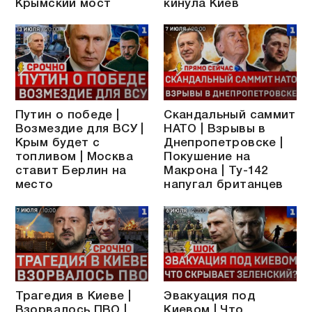
Крымский мост
кинула Киев
Путин о победе |
Скандальный саммит
Возмездие для ВСУ |
НАТО | Взрывы в
Крым будет с
Днепропетровске |
топливом | Москва
Покушение на
ставит Берлин на
Макрона | Ту-142
место
напугал британцев
Трагедия в Киеве |
Эвакуация под
Взорвалось ПВО |
Киевом | Что