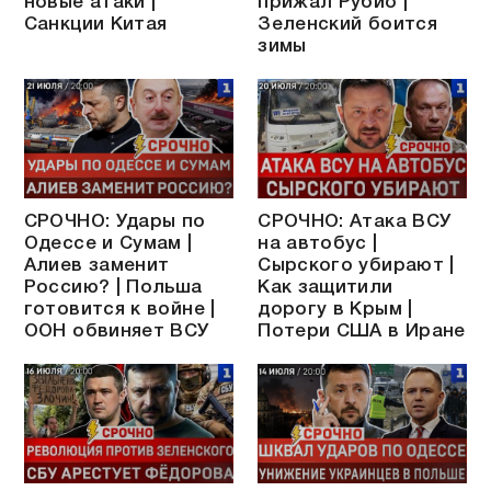
новые атаки |
прижал Рубио |
Санкции Китая
Зеленский боится
зимы
СРОЧНО: Удары по
СРОЧНО: Атака ВСУ
Одессе и Сумам |
на автобус |
Алиев заменит
Сырского убирают |
Россию? | Польша
Как защитили
готовится к войне |
дорогу в Крым |
ООН обвиняет ВСУ
Потери США в Иране