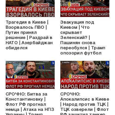
Трагедия в Киеве |
Эвакуация под
Взорвалось ПВО |
Киевом | Что
Путин принял
скрывает
решение | Раздрай в
Зеленский? |
НАТО | Азербайджан
Пашинян снова
обиделся
переобулся | Трамп
опозорил футбол
СРОЧНО: Битва за
СРОЧНО:
Константиновку |
Апокалипсис в Киеве
Флот РФ прогнал
| Народ против ТЦК |
немца | Атака на НПЗ
ТЦК озверели | Флот
Украины | Трамп
РФ защитил танкер