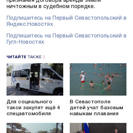
признания договора аренды земли
ничтожным в судебном порядке.
Подпишитесь на Первый Севастопольский в
Яндекс.Новостях
Подпишитесь на Первый Севастопольский в
Гугл-Новостях
ЧИТАЙТЕ
ТАКЖЕ
Для социального
В Севастополе
такси закупят ещё 4
детей учат базовым
спецавтомобиля
навыкам плавания