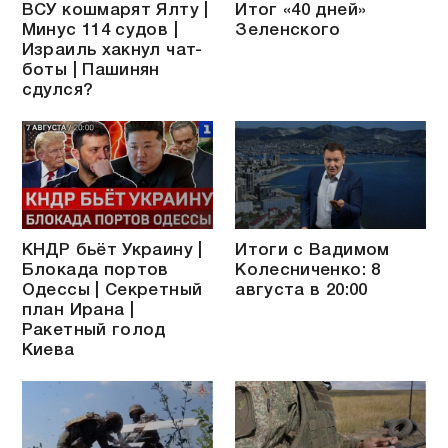
ВСУ кошмарят Ялту |
Итог «40 дней»
Минус 114 судов |
Зеленского
Израиль хакнул чат-
боты | Пашинян
сдулся?
КНДР бьёт Украину |
Итоги с Вадимом
Блокада портов
Колесниченко: 8
Одессы | Секретный
августа в 20:00
план Ирана |
Ракетный голод
Киева