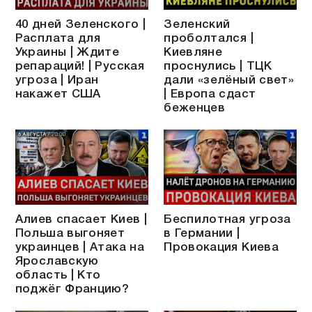
40 дней Зеленского |
Зеленский
Расплата для
проболтался |
Украины | Ждите
Киевляне
репараций! | Русская
проснулись | ТЦК
угроза | Иран
дали «зелёный свет»
накажет США
| Европа сдаст
беженцев
Алиев спасает Киев |
Беспилотная угроза
Польша выгоняет
в Германии |
украинцев | Атака на
Провокация Киева
Ярославскую
область | Кто
поджёг Францию?