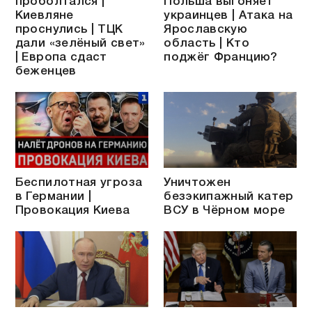
проболтался |
Польша выгоняет
Киевляне
украинцев | Атака на
проснулись | ТЦК
Ярославскую
дали «зелёный свет»
область | Кто
| Европа сдаст
поджёг Францию?
беженцев
Беспилотная угроза
Уничтожен
в Германии |
безэкипажный катер
Провокация Киева
ВСУ в Чёрном море