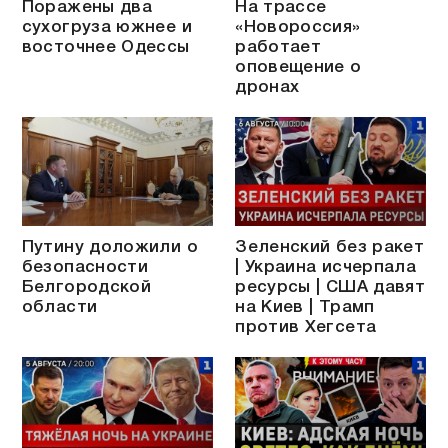
Поражены два
На трассе
сухогруза южнее и
«Новороссия»
восточнее Одессы
работает
оповещение о
дронах
Путину доложили о
Зеленский без ракет
безопасности
| Украина исчерпала
Белгородской
ресурсы | США давят
области
на Киев | Трамп
против Хегсета