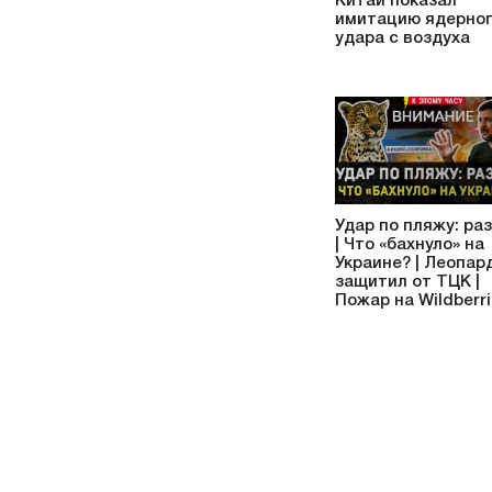
Китай показал
имитацию ядерно
удара с воздуха
Удар по пляжу: ра
| Что «бахнуло» на
Украине? | Леопар
защитил от ТЦК |
Пожар на Wildberr