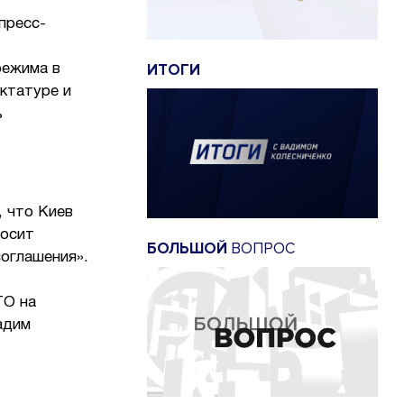
пресс-
ИТОГИ
режима в
ктатуре и
ь
, что Киев
росит
БОЛЬШОЙ
ВОПРОС
оглашения».
ТО на
адим