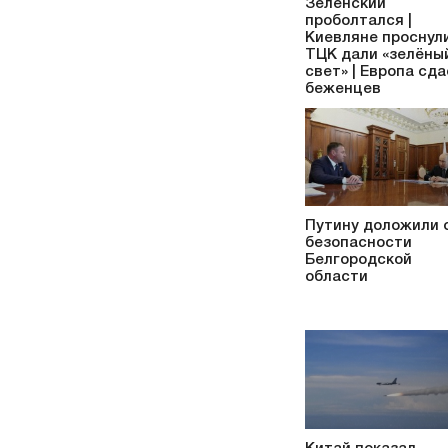
Зеленский
проболтался |
Киевляне проснули
ТЦК дали «зелёны
свет» | Европа сд
беженцев
Путину доложили 
безопасности
Белгородской
области