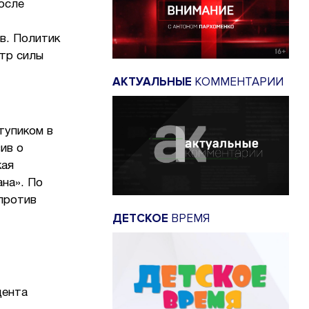
осле
в. Политик
нтр силы
АКТУАЛЬНЫЕ
КОММЕНТАРИИ
тупиком в
ив о
кая
ана». По
против
ДЕТСКОЕ
ВРЕМЯ
дента