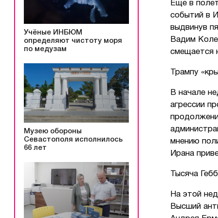
Еще в полет
событий в И
выдвинув п
Учёные ИНБЮМ
Вадим Колес
определяют чистоту моря
по медузам
смещается 
Трампу «кры
В начале н
агрессии пр
продолжени
администрац
Музею обороны
Севастополя исполнилось
мнению пол
66 лет
Ирана приве
Тысяча Геб
На этой нед
Высший ант