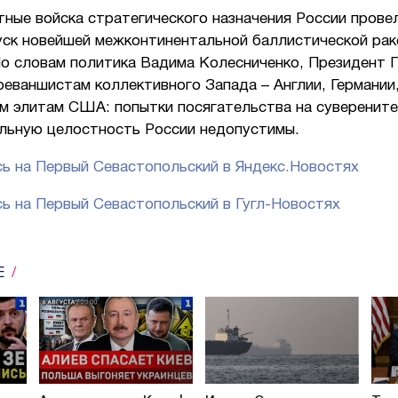
тные войска стратегического назначения России прове
уск новейшей межконтинентальной баллистической ра
По словам политика Вадима Колесниченко, Президент 
реваншистам коллективного Запада – Англии, Германии
м элитам США: попытки посягательства на суверените
льную целостность России недопустимы.
ь на Первый Севастопольский в Яндекс.Новостях
ь на Первый Севастопольский в Гугл-Новостях
Е