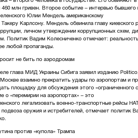
ка – второго человека в государстве. Его обвиняют в
 460 млн гривен. Второе событие – интервью бывшего 
Зеленского Юлии Мендель американскому
Такеру Карлсону. Мендель обвинила главу киевского 
оррупции, личном утверждении коррупционных схем, ди
ом. Политик Вадим Колесниченко отмечает: реальност
ее любой пропаганды.
просит не бить по аэродромам
еле глава МИД Украины Сибига заявил изданию Politico
 Москве взаимно прекратить удары по аэропортам и п
дать площадку для обсуждения этого «ограниченного с
е о «перемирии на аэропортах» – это
ленского легализовать военно-транспортные рейсы НА
я подвоза оружия и истребителей, отмечает политик В
ко.
утина против «купола» Трампа