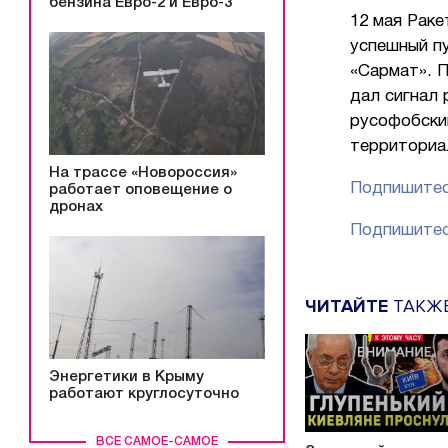
бензина Евро-2 и Евро-3
12 мая Раке
успешный п
«Сармат». 
дал сигнал 
русофобски
территориа
На трассе «Новороссия»
Подпишитес
работает оповещение о
дронах
Подпишитес
ЧИТАЙТЕ
ТАКЖ
Энергетики в Крыму
работают круглосуточно
ВСЕ САМОЕ-САМОЕ