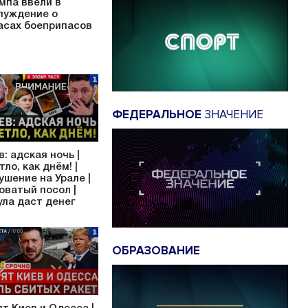
мпа ввели в
луждение о
асах боеприпасов
ФЕДЕРАЛЬНОЕ
ЗНАЧЕНИЕ
в: адская ночь |
тло, как днём! |
ушение на Урале |
оватый посол |
ула даст денег
ОБРАЗОВАНИЕ