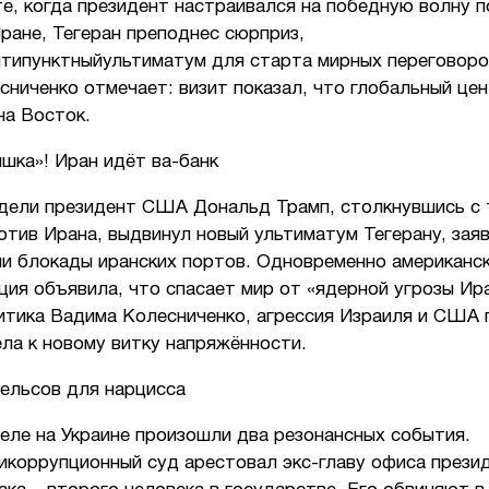
е, когда президент настраивался на победную волну п
ране, Тегеран преподнес сюрприз,
ятипунктныйультиматум для старта мирных переговоро
ниченко отмечает: визит показал, что глобальный це
на Восток.
шка»! Иран идёт ва-банк
едели президент США Дональд Трамп, столкнувшись с 
отив Ирана, выдвинул новый ультиматум Тегерану, заяв
и блокады иранских портов. Одновременно американс
ия объявила, что спасает мир от «ядерной угрозы Ир
итика Вадима Колесниченко, агрессия Израиля и США 
ла к новому витку напряжённости.
бельсов для нарцисса
еле на Украине произошли два резонансных события.
икоррупционный суд арестовал экс-главу офиса прези