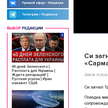
Прямой эфир / Общение
Телеграм / Подписка
ВЫБОР
РЕДАКЦИИ
Си заг
«Сарма
40 дней Зеленского |
Расплата для Украины |
Ждите репараций! |
2026.05.16 20:45
Русская угроза | Иран
накажет США
Си загнал Т
Поездка ам
сопровожда