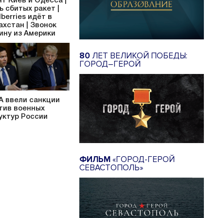
ят Киев и Одесса |
ь сбитых ракет |
dberries идёт в
ахстан | Звонок
ину из Америки
80
ЛЕТ ВЕЛИКОЙ ПОБЕДЫ:
ГОРОД–ГЕРОЙ
 ввели санкции
тив военных
уктур России
ФИЛЬМ
«ГОРОД-ГЕРОЙ
СЕВАСТОПОЛЬ»