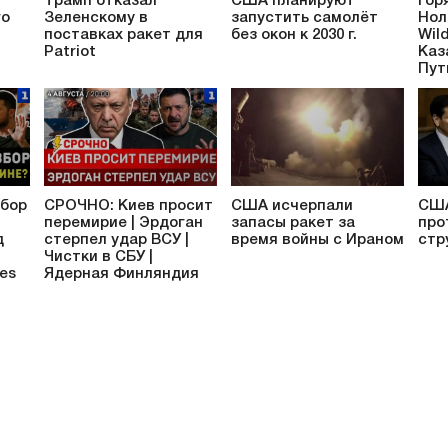
Трамп отказал
США планируют
Гор
го
Зеленскому в
запустить самолёт
Нол
поставках ракет для
без окон к 2030 г.
Wil
Patriot
Каз
Пут
збор
СРОЧНО: Киев просит
США исчерпали
США
перемирие | Эрдоган
запасы ракет за
про
д
стерпел удар ВСУ |
время войны с Ираном
стр
Чистки в СБУ |
ies
Ядерная Финляндия