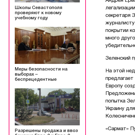
Андрея Ерма
легализации
Школы Севастополя
проверяют к новому
секретаря 
учебному году
журналисту 
покрытии к
много друг
убедительн
Зеленский 
Меры безопасности на
На этой нед
выборах –
предлагает
беспрецедентные
Европу соз
Предложени
попытка Зе
Украину дл
Колесничен
«Сармат» П
Разрешены продажа и ввоз