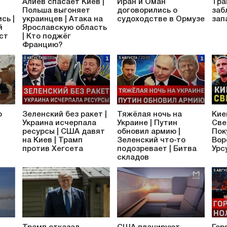
Алиев спасает Киев |
Иран и Оман
Тра
Польша выгоняет
договорились о
заб
сь |
украинцев | Атака на
судоходстве в Ормузе
зап
й
Ярославскую область
аст
| Кто поджёг
Францию?
о
Зеленский без ракет |
Тяжёлая ночь на
Кие
Украина исчерпала
Украине | Путин
Све
ресурсы | США давят
обновил армию |
Пок
на Киев | Трамп
Зеленский что-то
Вор
против Хегсета
подозревает | Битва
Урс
складов